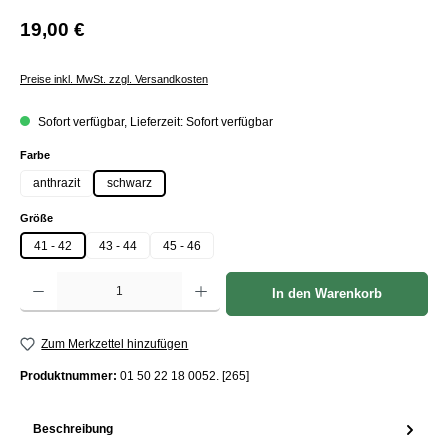
19,00 €
Preise inkl. MwSt. zzgl. Versandkosten
Sofort verfügbar, Lieferzeit: Sofort verfügbar
auswählen
Farbe
anthrazit
schwarz
auswählen
Größe
41 - 42
43 - 44
45 - 46
Produkt Anzahl: Gib den gewünschten Wert ein oder benutze die Schaltflächen um die Anzah
In den Warenkorb
Zum Merkzettel hinzufügen
Produktnummer:
01 50 22 18 0052. [265]
Beschreibung