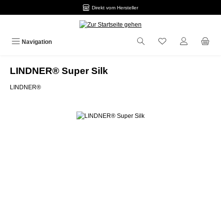
Direkt vom Hersteller
Zum Hauptinhalt springen
Navigation
LINDNER® Super Silk
LINDNER®
Bildergalerie überspringen