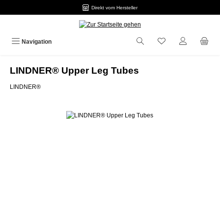
Direkt vom Hersteller
Zum Hauptinhalt springen
Navigation
LINDNER® Upper Leg Tubes
LINDNER®
Bildergalerie überspringen