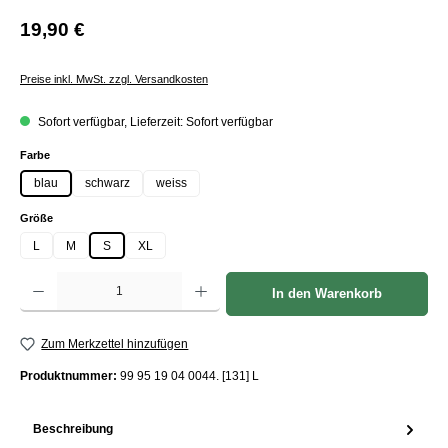
19,90 €
Preise inkl. MwSt. zzgl. Versandkosten
Sofort verfügbar, Lieferzeit: Sofort verfügbar
auswählen
Farbe
blau
schwarz
weiss
auswählen
Größe
L
M
S
XL
Produkt Anzahl: Gib den gewünschten Wert ein oder benutze die Schaltflächen um die Anzah
In den Warenkorb
Zum Merkzettel hinzufügen
Produktnummer:
99 95 19 04 0044. [131] L
Beschreibung