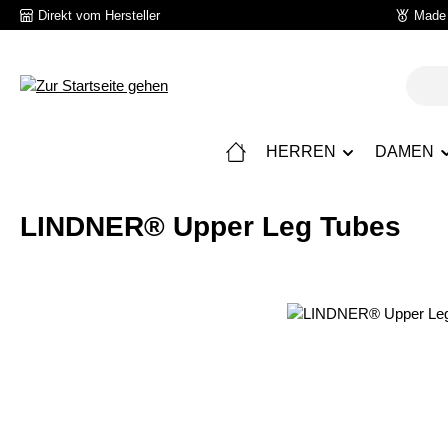
Direkt vom Hersteller
Made 
 Hauptinhalt springen
Zur Suche springen
Zur Hauptnavigation springen
HERREN
DAMEN
LINDNER® Upper Leg Tubes
Bildergalerie überspringen