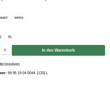
len
warz
weiss
hlen
S
XL
Gib den gewünschten Wert ein oder benutze die Schaltflächen um die Anzahl zu er
In den Warenkorb
tel hinzufügen
mer:
99 95 19 04 0044. [133] L