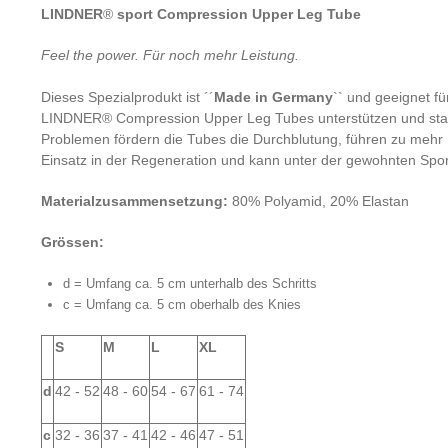
LINDNER
®
sport Compression Upper Leg Tube
Feel the power. Für noch mehr Leistung.
Dieses Spezialprodukt ist ´´
Made in Germany
`` und geeignet fü
LINDNER® Compression Upper Leg Tubes unterstützen und stab
Problemen fördern die Tubes die Durchblutung, führen zu mehr
Einsatz in der Regeneration und kann unter der gewohnten Spo
Materialzusammensetzung:
80% Polyamid, 20% Elastan
Grössen:
d = Umfang ca. 5 cm unterhalb des Schritts
c = Umfang ca. 5 cm oberhalb des Knies
S
M
L
XL
d
42 - 52
48 - 60
54 - 67
61 - 74
c
32 - 36
37 - 41
42 - 46
47 - 51