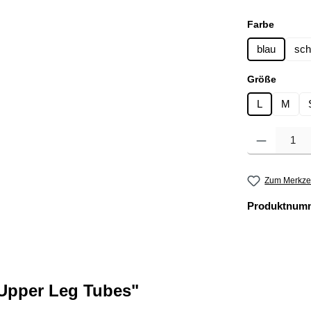
auswäh
Farbe
blau
sch
auswä
Größe
L
M
Produkt Anzahl: 
Zum Merkzet
Produktnum
Upper Leg Tubes"