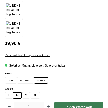
19,90 €
Preise inkl. MwSt. zzgl. Versandkosten
Sofort verfügbar, Lieferzeit: Sofort verfügbar
auswählen
Farbe
blau
schwarz
weiss
auswählen
Größe
L
M
S
XL
Produkt Anzahl: Gib den gewünschten Wert ein oder benutze die Schaltflächen um die Anzah
In den Warenkorb