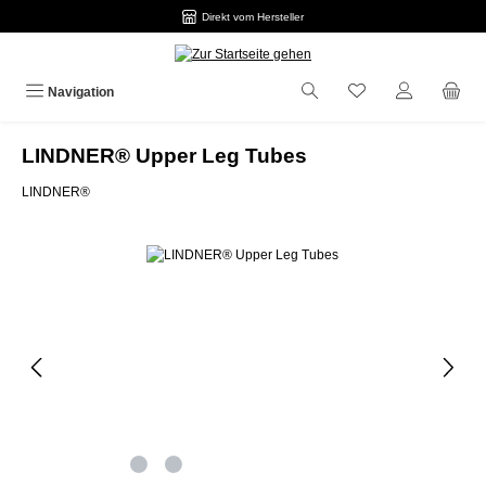
Direkt vom Hersteller
Zum Hauptinhalt springen
Navigation
LINDNER® Upper Leg Tubes
LINDNER®
Bildergalerie überspringen