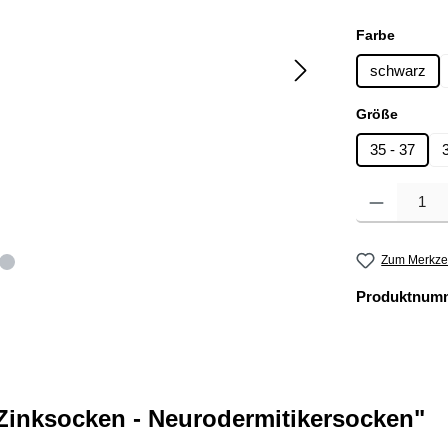
auswäh
Farbe
schwarz
auswä
Größe
35 - 37
Produkt Anzahl: 
Zum Merkzet
Produktnum
inksocken - Neurodermitikersocken"