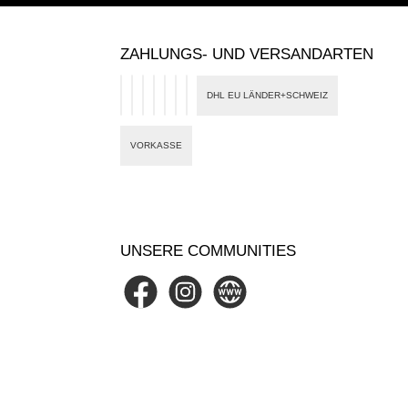
ZAHLUNGS- UND VERSANDARTEN
DHL EU LÄNDER+SCHWEIZ
PayPal
Google Pay
Card
eps
Klarna
Apple Pay
Banktransfer
VORKASSE
UNSERE COMMUNITIES
Facebook
Instagram
Website