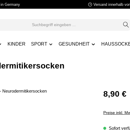
in Germany
Versand innerhalb vo
KINDER
SPORT
GESUNDHEIT
HAUSSOCK
ermitikersocken
8,90 €
Preise inkl. M
Sofort verfü