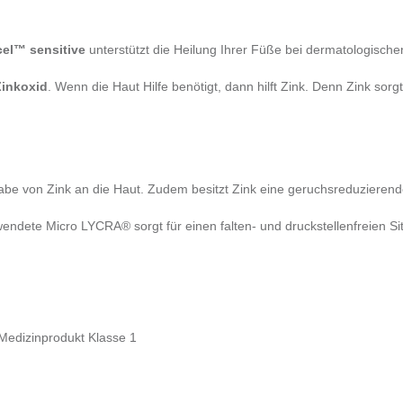
cel™ sensitive
unterstützt die Heilung Ihrer Füße bei dermatologisch
Zinkoxid
. Wenn die Haut Hilfe benötigt, dann hilft Zink. Denn Zink sorgt
abe von Zink an die Haut. Zudem besitzt Zink eine geruchsreduzierende
endete Micro LYCRA® sorgt für einen falten- und druckstellenfreien Sitz
Medizinprodukt Klasse 1