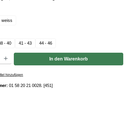
len
weiss
hlen
38 - 40
41 - 43
44 - 46
Gib den gewünschten Wert ein oder benutze die Schaltflächen um die Anzahl zu er
In den Warenkorb
tel hinzufügen
mer:
01 58 20 21 0028. [451]