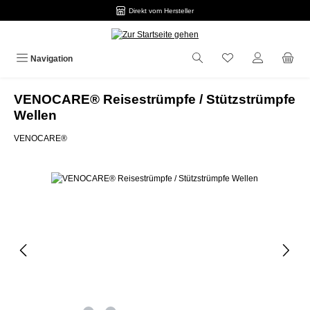
Direkt vom Hersteller
Zum Hauptinhalt springen
Navigation
VENOCARE® Reisestrümpfe / Stützstrümpfe
Wellen
VENOCARE®
Bildergalerie überspringen